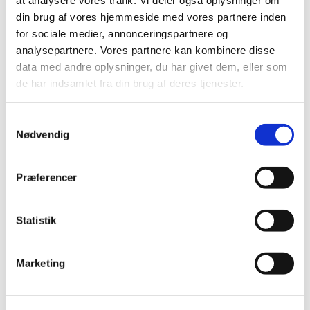
din brug af vores hjemmeside med vores partnere inden
for sociale medier, annonceringspartnere og
analysepartnere. Vores partnere kan kombinere disse
data med andre oplysninger, du har givet dem, eller som
de har indsamlet fra din brug af deres tjenester.
S
Nødvendig
a
m
Udlejning af Præstegårdsladen
t
Præferencer
y
k
Hvis I vil leje Præstegårdsladen kontakt Lone
k
Statistik
Meyer, tlf. 61288188 (
på hverdage efter kl.
e
18
) eller E-mail:
meyer1901@hotmail.dk
v
Marketing
a
Læs mere
her
.
l
g