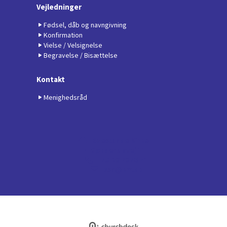
Vejledninger
Fødsel, dåb og navngivning
Konfirmation
Vielse / Velsignelse
Begravelse / Bisættelse
Kontakt
Menighedsråd
Boeslunde Kirke

· Sønderupvej 11
+45 29 79 43 41

bsa@km.dk

Privatlivspolitik
Log på ChurchDesk