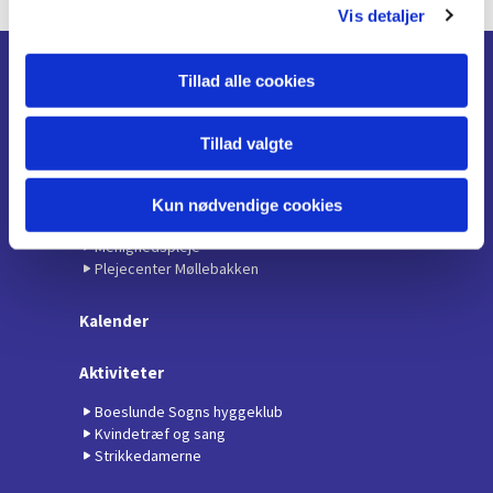
Vis detaljer
Tillad alle cookies
Forside
Gudstjenester
Tillad valgte
Søndagsgudstjeneste
Børne- og familiegudstjenester
Spaghettigudstjeneste
Kun nødvendige cookies
Stillegudstjeneste
Menighedspleje
Plejecenter Møllebakken
Kalender
Aktiviteter
Boeslunde Sogns hyggeklub
Kvindetræf og sang
Strikkedamerne